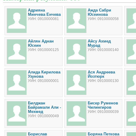
Адрияна
Ажда Сабри
Минчева Енчева
Юсеинова
УИН: 0910000081
УИН: 0910000058
Айлян Аднан
Айсу Ахмед
Юсеин
Мурад
УИН: 0910000125
УИН: 0910000140
Алида Кирилова
Ася Андреева
Узунова
Йозтюрк
УИН: 0910000001
УИН: 0910000130
Билджан
Бисер Руменов
Байрамали Али -
Чилингиров
Мехмед
УИН: 0910000039
УИН: 0910000049
Борислав
Боряна Петкова