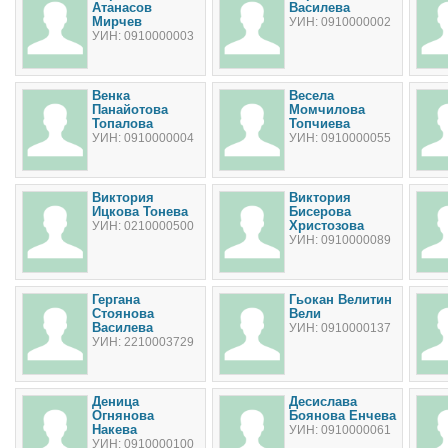
Атанасов
Василева
Мирчев
УИН: 0910000002
УИН: 0910000003
Венка
Весела
Панайотова
Момчилова
Топалова
Топчиева
УИН: 0910000004
УИН: 0910000055
Виктория
Виктория
Ицкова Тонева
Бисерова
Христозова
УИН: 0210000500
УИН: 0910000089
Гергана
Гьокан Велитин
Стоянова
Вели
Василева
УИН: 0910000137
УИН: 2210003729
Деница
Десислава
Огнянова
Боянова Енчева
Накева
УИН: 0910000061
УИН: 0910000100