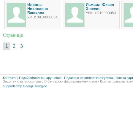
Илияна
Исмаил Юксел
Николаева
Хюсеин
Башкова
УИН: 0910000053
УИН: 0910000054
Страници
1
2
3
Контакти
|
Подай сигнал за нарушение
|
Подаване на сигнал за изгубена членска кар
Защитен с авторско право © Български фармацевтичен съюз - Всички права запазен
supported by Georgi Georgiev