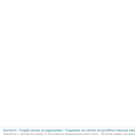
Контакти
|
Подай сигнал за нарушение
|
Подаване на сигнал за изгубена членска кар
Защитен с авторско право © Български фармацевтичен съюз - Всички права запазен