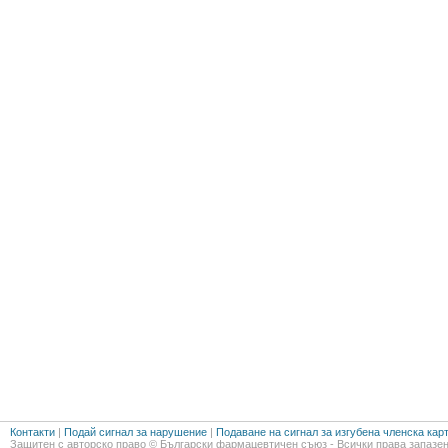
Контакти
|
Подай сигнал за нарушение
|
Подаване на сигнал за изгубена членска кар
Защитен с авторско право © Български фармацевтичен съюз - Всички права запазен