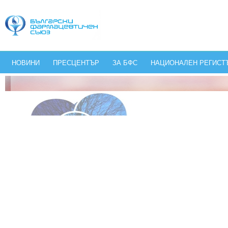
НОВИНИ
ПРЕСЦЕНТЪР
ЗА БФС
НАЦИОНАЛЕН РЕГИСТ
КАК ИЗГЛЕЖ
Уважаеми колег
медиите и
фалшификац
вероятните о
бъдат пуснати
няколко сайт
изглеждат ориг
как да рзп
ИЗГЛЕЖДА
- www.evrot
БАНКНОТ
www.post
ЕВРОБНАКНОТИ
банка ПЕТ 
РАЗПОЗНАЕ
- www.tavex
СЪС СЪВЕТ