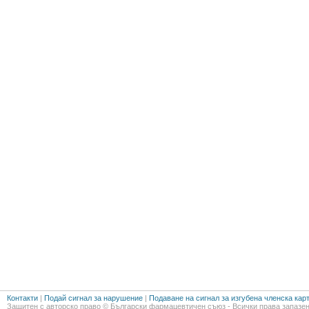
Контакти
|
Подай сигнал за нарушение
|
Подаване на сигнал за изгубена членска кар
Защитен с авторско право © Български фармацевтичен съюз - Всички права запазен