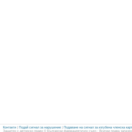
Контакти
|
Подай сигнал за нарушение
|
Подаване на сигнал за изгубена членска кар
Защитен с авторско право © Български фармацевтичен съюз - Всички права запазен