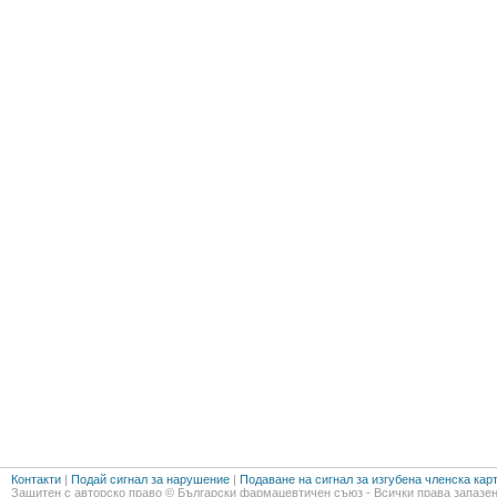
Контакти
|
Подай сигнал за нарушение
|
Подаване на сигнал за изгубена членска кар
Защитен с авторско право © Български фармацевтичен съюз - Всички права запазен