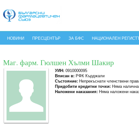
НОВИНИ
ПРЕСЦЕНТЪР
ЗА БФС
НАЦИОНАЛЕН РЕГИСТ
Маг. фарм. Гюлшен Хълми Шакир
УИН:
0910000095
Вписан в:
РФК Кърджали
Състояние:
Непрекъснати членствени прав
Придобити кредитни точки:
Няма налична
Наложени наказания:
Няма наложени нака