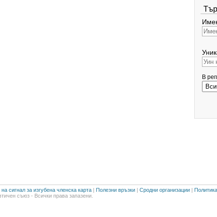
Тър
Имен
Уник
В ре
на сигнал за изгубена членска карта
|
Полезни връзки
|
Сродни организации
|
Политика
тичен съюз - Всички права запазени.