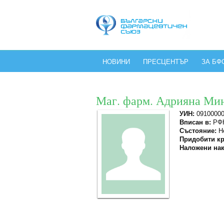
НОВИНИ
ПРЕСЦЕНТЪР
ЗА БФ
Маг. фарм. Адрияна Ми
УИН:
0910000
Вписан в:
РФК
Състояние:
Не
Придобити кр
Наложени нак