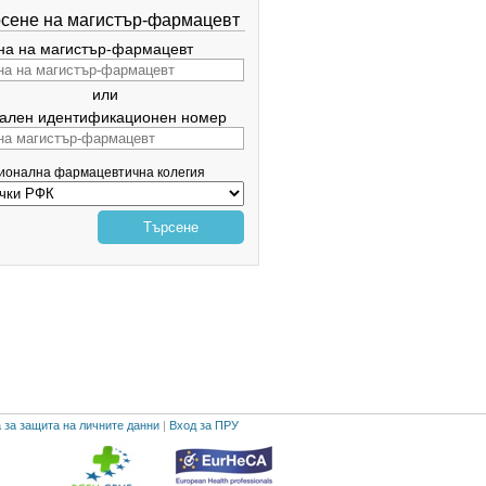
сене на магистър-фармацевт
а на магистър-фармацевт
или
ален идентификационен номер
гионална фармацевтична колегия
Търсене
 за защита на личните данни
|
Вход за ПРУ