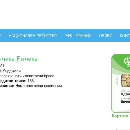
С
НАЦИОНАЛЕН РЕГИСТЪР
РФК - ПОКАНИ
ОБЯВИ
КОНТ
нчева Енчева
081
 Кърджали
прекъснати членствени права
едитни точки:
136
азания:
Няма наложени наказания
Адрия
Енчев
Картата