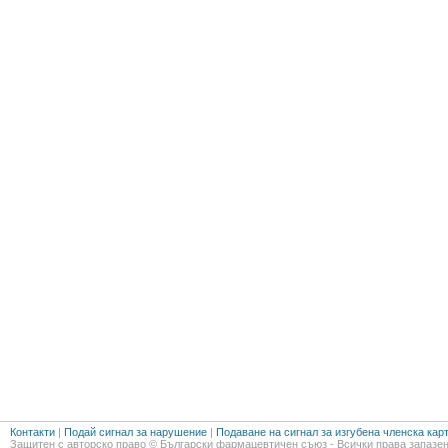
Контакти
|
Подай сигнал за нарушение
|
Подаване на сигнал за изгубена членска кар
Защитен с авторско право © Български фармацевтичен съюз - Всички права запазен