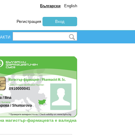
Български
English
Регистрация
Вход
АКТИ
0910000041
 / Ilina
рова / Shumarova
 на магистър-фармацевта е валидна