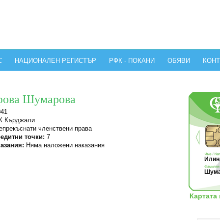
С
НАЦИОНАЛЕН РЕГИСТЪР
РФК - ПОКАНИ
ОБЯВИ
КОНТ
фова Шумарова
041
 Кърджали
прекъснати членствени права
едитни точки:
7
азания:
Няма наложени наказания
Илина
Шума
Картата