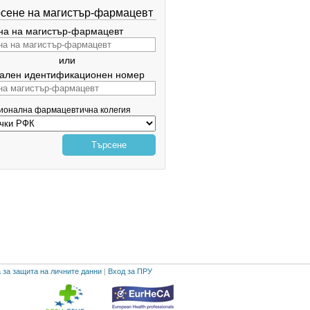
сене на магистър-фармацевт
а на магистър-фармацевт
или
ален идентификационен номер
гионална фармацевтична колегия
Търсене
 за защита на личните данни
|
Вход за ПРУ