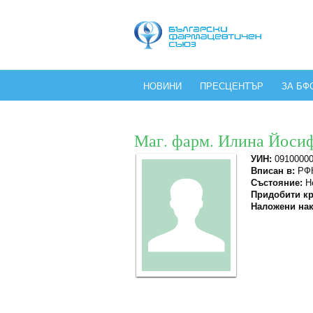
НОВИНИ
ПРЕСЦЕНТЪР
ЗА БФ
Маг. фарм. Илина Йоси
УИН:
0910000
Вписан в:
РФК
Състояние:
Не
Придобити кр
Наложени нак