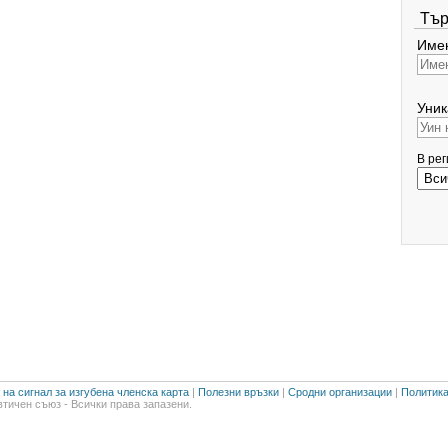
Тър
Имен
Уник
В ре
на сигнал за изгубена членска карта
|
Полезни връзки
|
Сродни организации
|
Политика
тичен съюз - Всички права запазени.