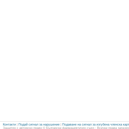
Контакти
|
Подай сигнал за нарушение
|
Подаване на сигнал за изгубена членска кар
Защитен с авторско право © Български фармацевтичен съюз - Всички права запазен