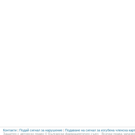
Контакти
|
Подай сигнал за нарушение
|
Подаване на сигнал за изгубена членска кар
Защитен с авторско право © Български фармацевтичен съюз - Всички права запазен