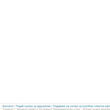
Контакти
|
Подай сигнал за нарушение
|
Подаване на сигнал за изгубена членска кар
Защитен с авторско право © Български фармацевтичен съюз - Всички права запазен