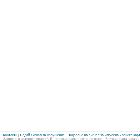
Контакти
|
Подай сигнал за нарушение
|
Подаване на сигнал за изгубена членска кар
Защитен с авторско право © Български фармацевтичен съюз - Всички права запазен