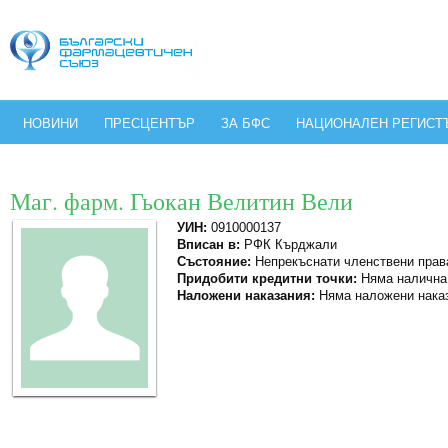
НОВИНИ
ПРЕСЦЕНТЪР
ЗА БФС
НАЦИОНАЛЕН РЕГИСТ
Маг. фарм. Гьокан Велитин Вели
УИН:
0910000137
Вписан в:
РФК Кърджали
Състояние:
Непрекъснати членствени прав
Придобити кредитни точки:
Няма налична
Наложени наказания:
Няма наложени нака