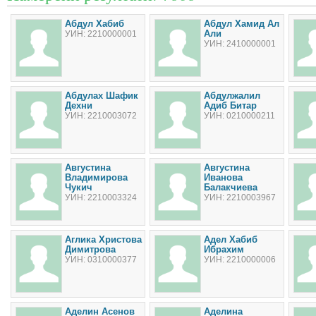
Абдул Хабиб
Абдул Хамид Ал
Али
УИН: 2210000001
УИН: 2410000001
Абдулах Шафик
Абдулжалил
Дехни
Адиб Битар
УИН: 2210003072
УИН: 0210000211
Августина
Августина
Владимирова
Иванова
Чукич
Балакчиева
УИН: 2210003324
УИН: 2210003967
Аглика Христова
Адел Хабиб
Димитрова
Ибрахим
УИН: 0310000377
УИН: 2210000006
Аделин Асенов
Аделина