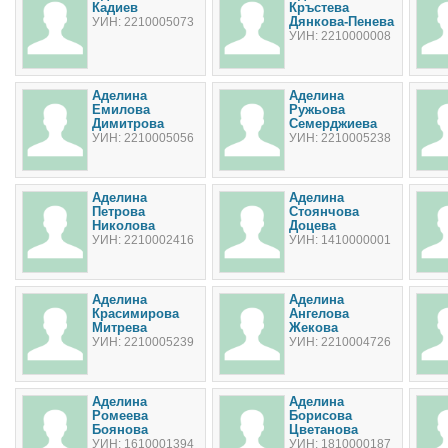
Кадиев
Кръстева
Дянкова-Пенева
УИН: 2210005073
УИН: 2210000008
Аделина
Аделина
Емилова
Ружьова
Димитрова
Семерджиева
УИН: 2210005056
УИН: 2210005238
Аделина
Аделина
Петрова
Стоянчова
Николова
Доцева
УИН: 2210002416
УИН: 1410000001
Аделина
Аделина
Красимирова
Ангелова
Митрева
Жекова
УИН: 2210005239
УИН: 2210004726
Аделина
Аделина
Ромеева
Борисова
Боянова
Цветанова
УИН: 1610001394
УИН: 1810000187