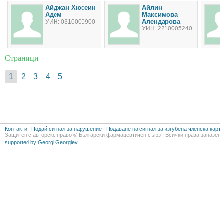
Айджан Хюсеин
Айлин
Адем
Максимова
Алендарова
УИН: 0310000900
УИН: 2210005240
Страници
1
2
3
4
5
Контакти
|
Подай сигнал за нарушение
|
Подаване на сигнал за изгубена членска кар
Защитен с авторско право © Български фармацевтичен съюз - Всички права запазен
supported by Georgi Georgiev