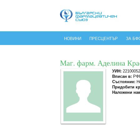
НОВИНИ
ПРЕСЦЕНТЪР
ЗА БФ
Маг. фарм. Аделина Кр
УИН:
2210005
Вписан в:
РФК
Състояние:
Не
Придобити кр
Наложени нак