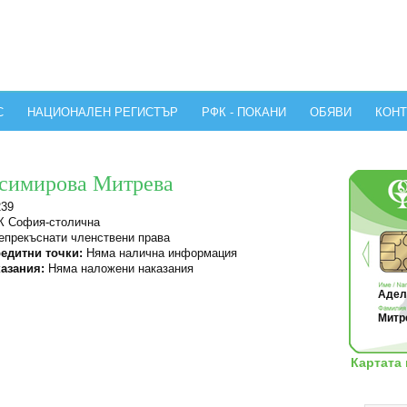
С
НАЦИОНАЛЕН РЕГИСТЪР
РФК - ПОКАНИ
ОБЯВИ
КОНТ
асимирова Митрева
239
 София-столична
прекъснати членствени права
едитни точки:
Няма налична информация
азания:
Няма наложени наказания
Адели
Митре
Картата