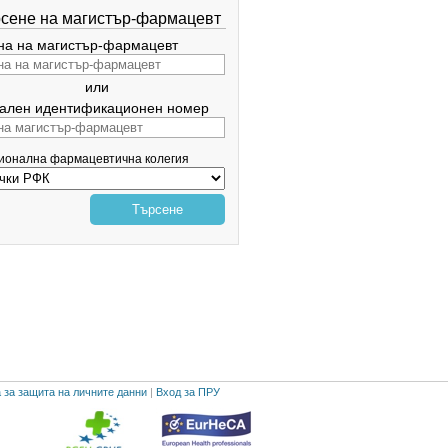
сене на магистър-фармацевт
а на магистър-фармацевт
или
ален идентификационен номер
гионална фармацевтична колегия
Търсене
 за защита на личните данни
|
Вход за ПРУ