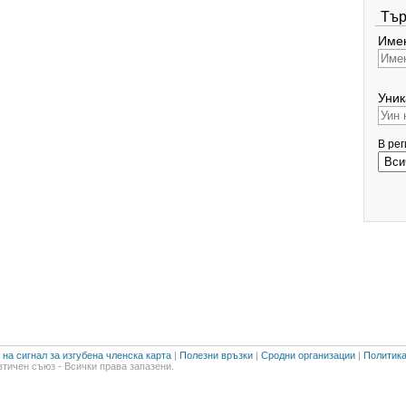
Тър
Имен
Уник
В ре
на сигнал за изгубена членска карта
|
Полезни връзки
|
Сродни организации
|
Политика
тичен съюз - Всички права запазени.