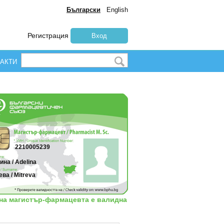
Български
English
Регистрация
Вход
АКТИ
2210005239
на / Adelina
ва / Mitreva
 на магистър-фармацевта е валидна