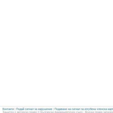
Контакти
|
Подай сигнал за нарушение
|
Подаване на сигнал за изгубена членска кар
Защитен с авторско право © Български фармацевтичен съюз - Всички права запазен