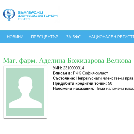
НОВИНИ
ПРЕСЦЕНТЪР
ЗА БФС
НАЦИОНАЛЕН РЕГИСТ
Маг. фарм. Аделина Божидарова Велкова
УИН:
2310000314
Вписан в:
РФК София-област
Състояние:
Непрекъснати членствени прав
Придобити кредитни точки:
50
Наложени наказания:
Няма наложени нака