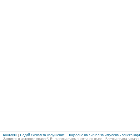
Контакти
|
Подай сигнал за нарушение
|
Подаване на сигнал за изгубена членска кар
Защитен с авторско право © Български фармацевтичен съюз - Всички права запазен