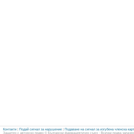
Контакти
|
Подай сигнал за нарушение
|
Подаване на сигнал за изгубена членска кар
Защитен с авторско право © Български фармацевтичен съюз - Всички права запазен