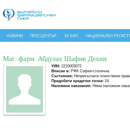
НОВИНИ
ПРЕСЦЕНТЪР
ЗА БФС
НАЦИОНАЛЕН РЕГИСТ
Маг. фарм. Абдулах Шафик Дехни
УИН:
2210003072
Вписан в:
РФК София-столична
Състояние:
Непрекъснати членствени прав
Придобити кредитни точки:
24
Наложени наказания:
Няма наложени нака