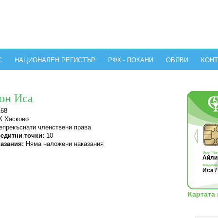
С
НАЦИОНАЛЕН РЕГИСТЪР
РФК - ПОКАНИ
ОБЯВИ
КОНТ
юн Иса
168
 Хасково
прекъснати членствени права
едитни точки:
10
азания:
Няма наложени наказания
Айлин
Иса /
Картата