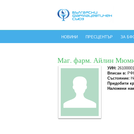
НОВИНИ
ПРЕСЦЕНТЪР
ЗА БФ
Маг. фарм. Айлин Мюм
УИН:
2610000
Вписан в:
РФК
Състояние:
Не
Придобити кр
Наложени нак