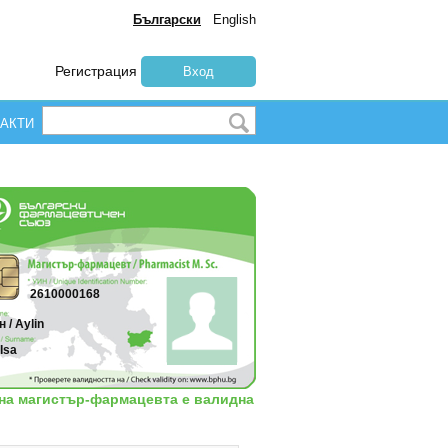
Български
English
Регистрация
Вход
АКТИ
2610000168
 / Aylin
 Isa
 на магистър-фармацевта е валидна