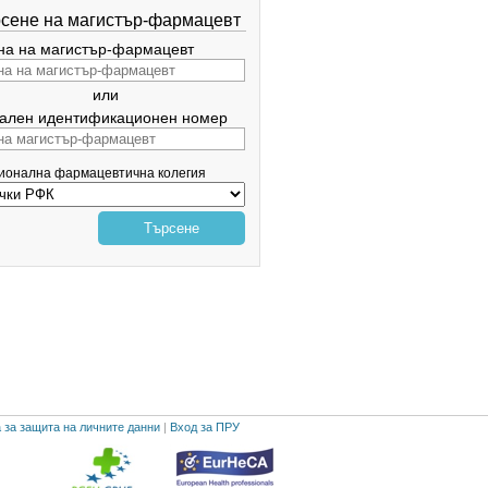
сене на магистър-фармацевт
а на магистър-фармацевт
или
ален идентификационен номер
гионална фармацевтична колегия
Търсене
 за защита на личните данни
|
Вход за ПРУ