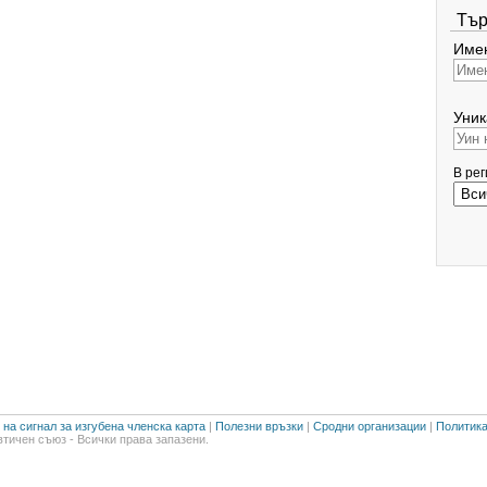
Тър
Имен
Уник
В ре
на сигнал за изгубена членска карта
|
Полезни връзки
|
Сродни организации
|
Политика
тичен съюз - Всички права запазени.