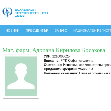
НОВИНИ
ПРЕСЦЕНТЪР
ЗА БФС
НАЦИОНАЛЕН РЕГИСТ
Маг. фарм. Адриана Кирилова Босакова
УИН:
2210005025
Вписан в:
РФК София-столична
Състояние:
Непрекъснати членствени прав
Придобити кредитни точки:
63
Наложени наказания:
Няма наложени нака