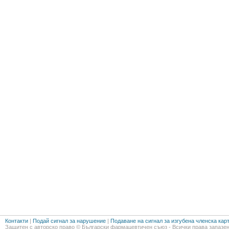
Контакти
|
Подай сигнал за нарушение
|
Подаване на сигнал за изгубена членска кар
Защитен с авторско право © Български фармацевтичен съюз - Всички права запазен