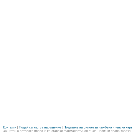
Контакти
|
Подай сигнал за нарушение
|
Подаване на сигнал за изгубена членска кар
Защитен с авторско право © Български фармацевтичен съюз - Всички права запазен