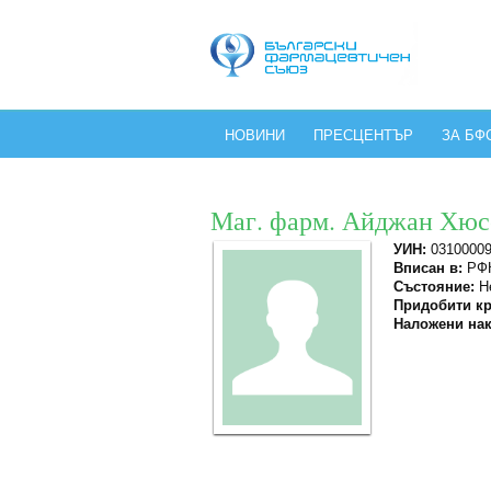
НОВИНИ
ПРЕСЦЕНТЪР
ЗА БФ
Маг. фарм. Айджан Хюс
УИН:
0310000
Вписан в:
РФК
Състояние:
Не
Придобити кр
Наложени нак