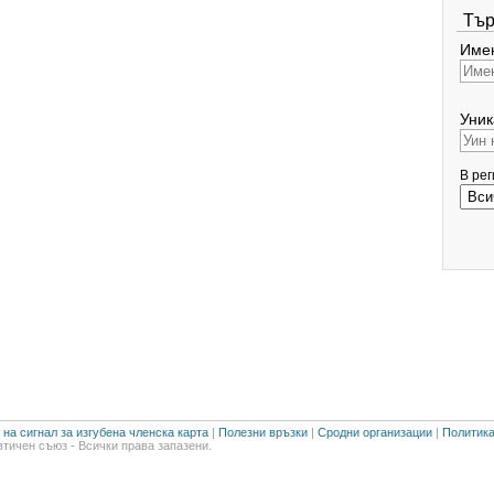
Тър
Имен
Уник
В ре
на сигнал за изгубена членска карта
|
Полезни връзки
|
Сродни организации
|
Политика
тичен съюз - Всички права запазени.