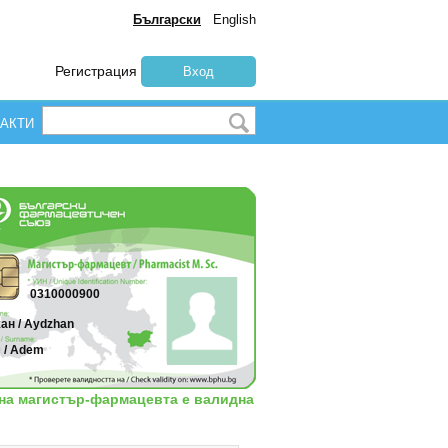
Български
English
Регистрация
Вход
АКТИ
0310000900
ан / Aydzhan
 / Adem
 на магистър-фармацевта е валидна