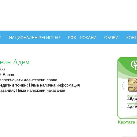
С
НАЦИОНАЛЕН РЕГИСТЪР
РФК - ПОКАНИ
ОБЯВИ
КОНТ
еин Адем
900
 Варна
прекъснати членствени права
едитни точки:
Няма налична информация
азания:
Няма наложени наказания
Айдж
Адем
Картата