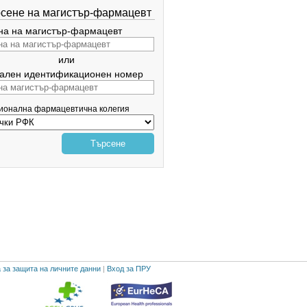
сене на магистър-фармацевт
а на магистър-фармацевт
или
ален идентификационен номер
гионална фармацевтична колегия
Търсене
 за защита на личните данни
|
Вход за ПРУ