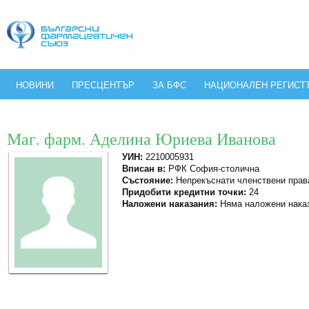
НОВИНИ
ПРЕСЦЕНТЪР
ЗА БФС
НАЦИОНАЛЕН РЕГИСТ
Маг. фарм. Аделина Юриева Иванова
УИН:
2210005931
Вписан в:
РФК София-столична
Състояние:
Непрекъснати членствени прав
Придобити кредитни точки:
24
Наложени наказания:
Няма наложени нака