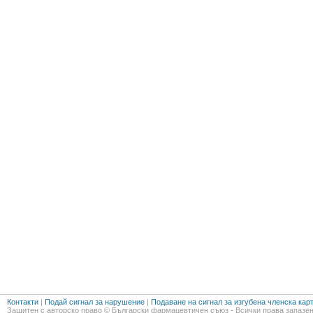
Контакти
|
Подай сигнал за нарушение
|
Подаване на сигнал за изгубена членска кар
Защитен с авторско право © Български фармацевтичен съюз - Всички права запазен