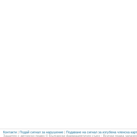
Контакти
|
Подай сигнал за нарушение
|
Подаване на сигнал за изгубена членска кар
Защитен с авторско право © Български фармацевтичен съюз - Всички права запазен