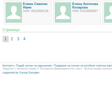
Елвин Севатин
Елена Ангелова
Наим
Коларова
УИН: 2610000126
УИН: 0310000087
Страници
1
2
3
4
Контакти
|
Подай сигнал за нарушение
|
Подаване на сигнал за изгубена членска кар
Защитен с авторско право © Български фармацевтичен съюз - Всички права запазен
supported by Georgi Georgiev