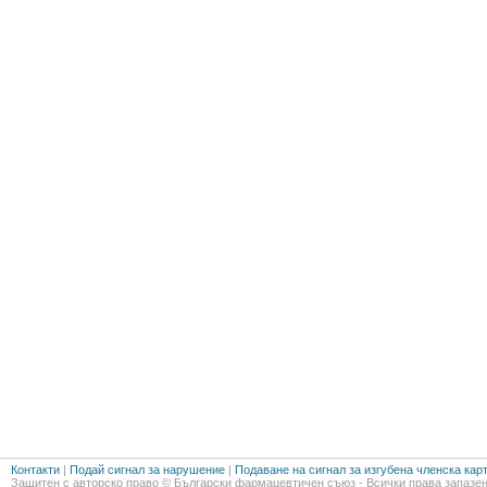
Контакти
|
Подай сигнал за нарушение
|
Подаване на сигнал за изгубена членска кар
Защитен с авторско право © Български фармацевтичен съюз - Всички права запазен