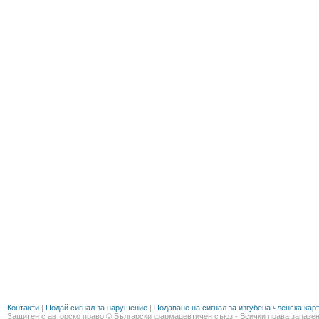
Контакти
|
Подай сигнал за нарушение
|
Подаване на сигнал за изгубена членска кар
Защитен с авторско право © Български фармацевтичен съюз - Всички права запазен