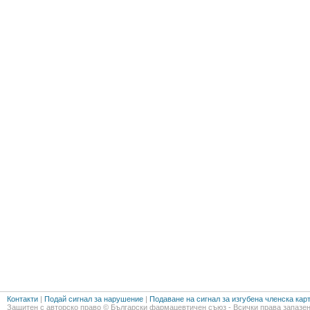
Контакти
|
Подай сигнал за нарушение
|
Подаване на сигнал за изгубена членска кар
Защитен с авторско право © Български фармацевтичен съюз - Всички права запазен