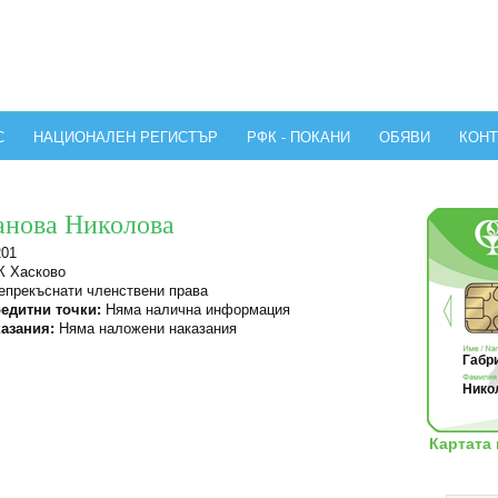
С
НАЦИОНАЛЕН РЕГИСТЪР
РФК - ПОКАНИ
ОБЯВИ
КОНТ
анова Николова
201
 Хасково
прекъснати членствени права
едитни точки:
Няма налична информация
азания:
Няма наложени наказания
Габри
Никол
Картата