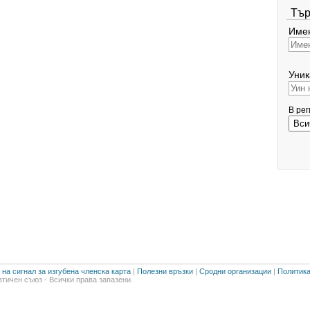
Тър
Имен
Уник
В ре
на сигнал за изгубена членска карта
|
Полезни връзки
|
Сродни организации
|
Политика
тичен съюз - Всички права запазени.