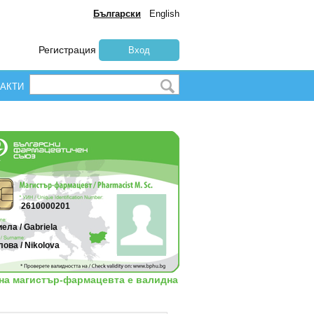
Български
English
Регистрация
Вход
АКТИ
2610000201
ела / Gabriela
ова / Nikolova
 на магистър-фармацевта е валидна