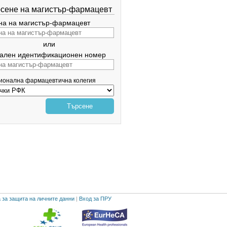
сене на магистър-фармацевт
а на магистър-фармацевт
или
ален идентификационен номер
гионална фармацевтична колегия
Търсене
 за защита на личните данни
|
Вход за ПРУ