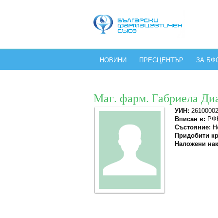
НОВИНИ
ПРЕСЦЕНТЪР
ЗА БФ
Маг. фарм. Габриела Ди
УИН:
2610000
Вписан в:
РФК
Състояние:
Не
Придобити кр
Наложени нак