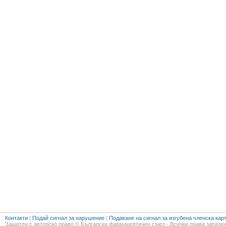
Контакти
|
Подай сигнал за нарушение
|
Подаване на сигнал за изгубена членска кар
Защитен с авторско право © Български фармацевтичен съюз - Всички права запазен