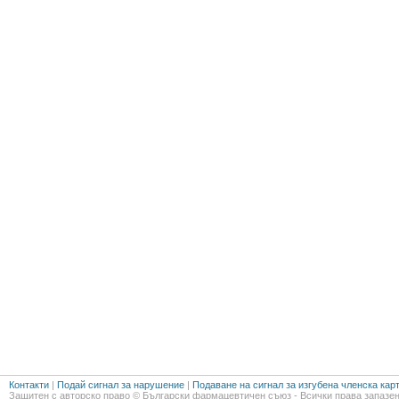
Контакти
|
Подай сигнал за нарушение
|
Подаване на сигнал за изгубена членска кар
Защитен с авторско право © Български фармацевтичен съюз - Всички права запазен