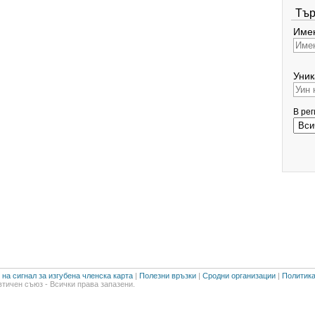
Тър
Имен
Уник
В ре
на сигнал за изгубена членска карта
|
Полезни връзки
|
Сродни организации
|
Политика
тичен съюз - Всички права запазени.