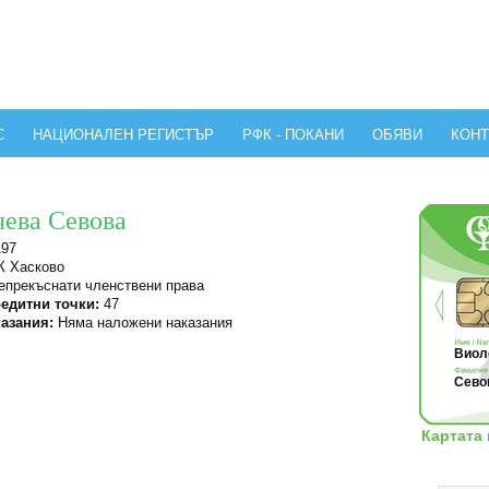
С
НАЦИОНАЛЕН РЕГИСТЪР
РФК - ПОКАНИ
ОБЯВИ
КОНТ
чева Севова
197
 Хасково
прекъснати членствени права
едитни точки:
47
азания:
Няма наложени наказания
Виоле
Севов
Картата