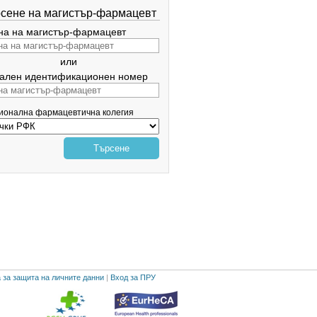
сене на магистър-фармацевт
а на магистър-фармацевт
или
ален идентификационен номер
гионална фармацевтична колегия
Търсене
 за защита на личните данни
|
Вход за ПРУ