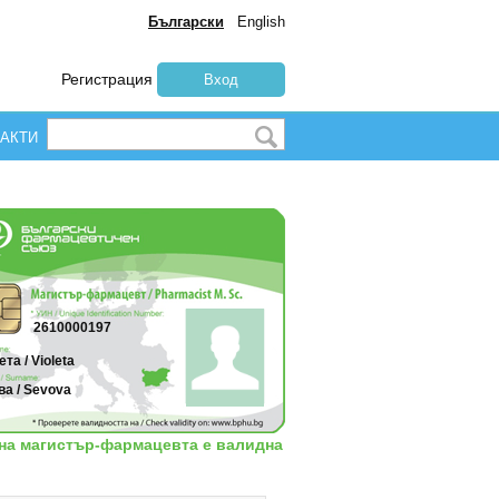
Български
English
Регистрация
Вход
АКТИ
2610000197
та / Violeta
а / Sevova
 на магистър-фармацевта е валидна