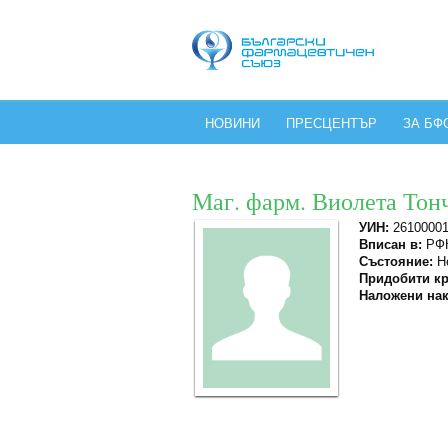
НОВИНИ
ПРЕСЦЕНТЪР
ЗА БФ
Маг. фарм. Виолета Тон
УИН:
2610000
Вписан в:
РФК
Състояние:
Не
Придобити кр
Наложени нак