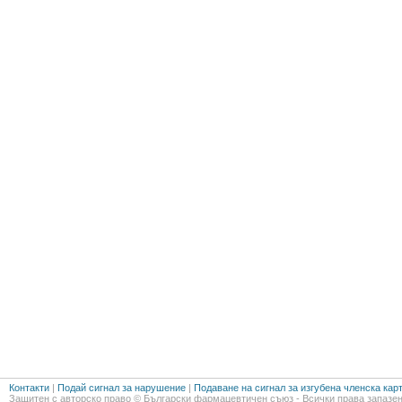
Контакти
|
Подай сигнал за нарушение
|
Подаване на сигнал за изгубена членска кар
Защитен с авторско право © Български фармацевтичен съюз - Всички права запазен