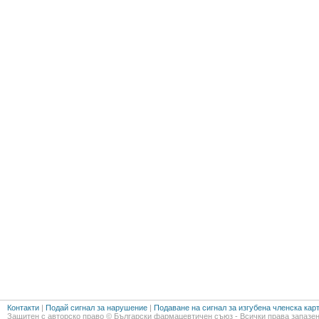
Контакти
|
Подай сигнал за нарушение
|
Подаване на сигнал за изгубена членска кар
Защитен с авторско право © Български фармацевтичен съюз - Всички права запазен