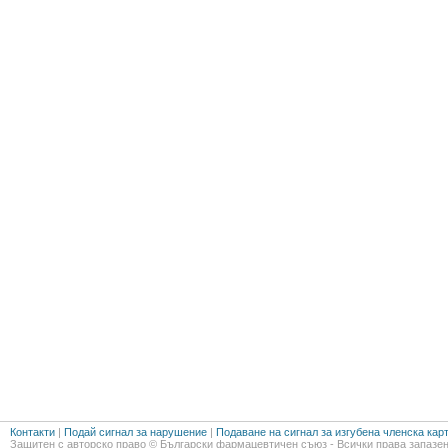
Контакти
|
Подай сигнал за нарушение
|
Подаване на сигнал за изгубена членска кар
Защитен с авторско право © Български фармацевтичен съюз - Всички права запазен