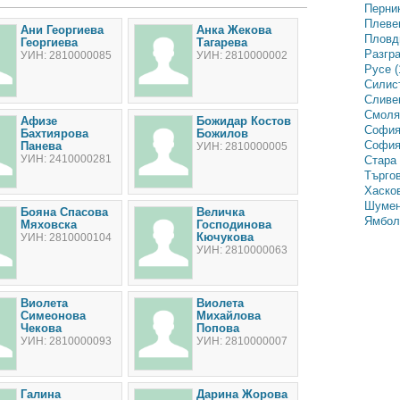
Перник
Плевен
Ани Георгиева
Анка Жекова
Пловди
Георгиева
Тагарева
Разгра
УИН: 2810000085
УИН: 2810000002
Русе (
Силист
Сливен
Смолян
Афизе
Божидар Костов
София
Бахтиярова
Божилов
София-
Панева
УИН: 2810000005
УИН: 2410000281
Стара 
Търгов
Хасков
Шумен
Бояна Спасова
Величка
Ямбол 
Мяховска
Господинова
Кючукова
УИН: 2810000104
УИН: 2810000063
Виолета
Виолета
Симеонова
Михайлова
Чекова
Попова
УИН: 2810000093
УИН: 2810000007
Галина
Дарина Жорова