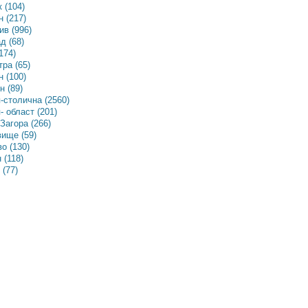
 (104)
 (217)
в (996)
д (68)
174)
ра (65)
 (100)
 (89)
-столична (2560)
 област (201)
Загора (266)
ище (59)
о (130)
 (118)
(77)