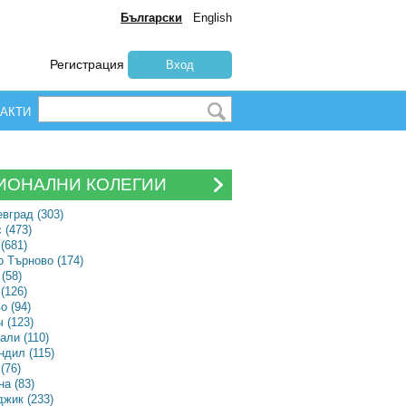
Български
English
Регистрация
Вход
АКТИ
ИОНАЛНИ КОЛЕГИИ
вград (303)
 (473)
(681)
 Търново (174)
(58)
(126)
о (94)
 (123)
али (110)
дил (115)
(76)
а (83)
жик (233)