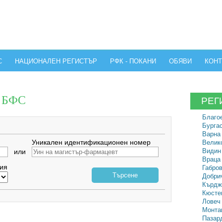
С
НАЦИОНАЛЕН РЕГИСТЪР
РФК - ПОКАНИ
ОБЯВИ
КОНТ
а БФС
РЕГ
Благое
Бургас
Варна 
Уникален идентификационен номер
Велико
Видин 
или
Враца 
ия
Габров
Търсене
Добрич
Кърдж
Кюстен
Ловеч 
Монтан
Пазард