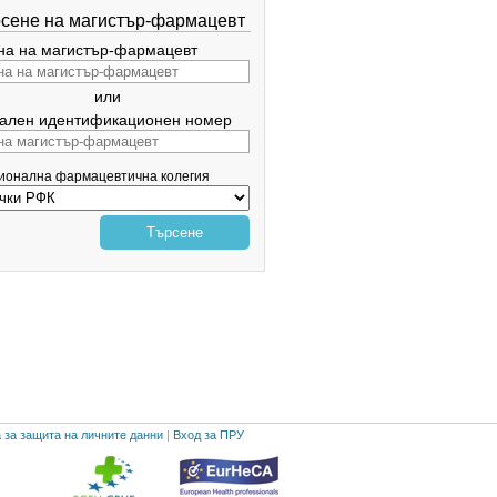
сене на магистър-фармацевт
а на магистър-фармацевт
или
ален идентификационен номер
гионална фармацевтична колегия
Търсене
 за защита на личните данни
|
Вход за ПРУ