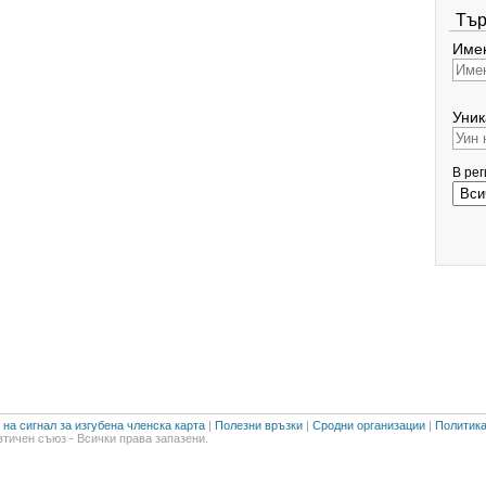
Тър
Имен
Уник
В ре
на сигнал за изгубена членска карта
|
Полезни връзки
|
Сродни организации
|
Политика
тичен съюз - Всички права запазени.