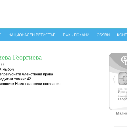
С
НАЦИОНАЛЕН РЕГИСТЪР
РФК - ПОКАНИ
ОБЯВИ
КОНТ
иева Георгиева
077
 Ямбол
прекъснати членствени права
едитни точки:
42
азания:
Няма наложени наказания
Ирина
Георг
Маги