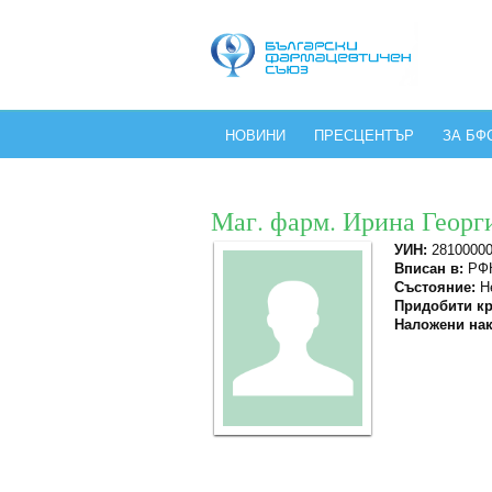
НОВИНИ
ПРЕСЦЕНТЪР
ЗА БФ
Маг. фарм. Ирина Георг
УИН:
2810000
Вписан в:
РФК
Състояние:
Не
Придобити кр
Наложени нак