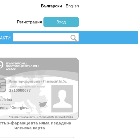
Български
English
Регистрация
Вход
АКТИ
2810000077
 / Irina
иева / Georgieva
стър-фармацевта няма издадена
членска карта