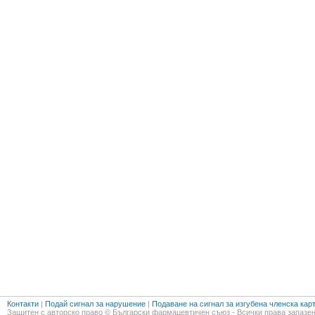
Контакти
|
Подай сигнал за нарушение
|
Подаване на сигнал за изгубена членска кар
Защитен с авторско право © Български фармацевтичен съюз - Всички права запазен