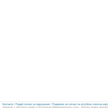
Контакти
|
Подай сигнал за нарушение
|
Подаване на сигнал за изгубена членска кар
Защитен с авторско право © Български фармацевтичен съюз - Всички права запазен