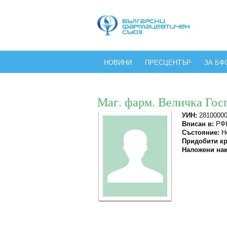
НОВИНИ
ПРЕСЦЕНТЪР
ЗА БФ
Маг. фарм. Величка Гос
УИН:
2810000
Вписан в:
РФК
Състояние:
Не
Придобити кр
Наложени нак