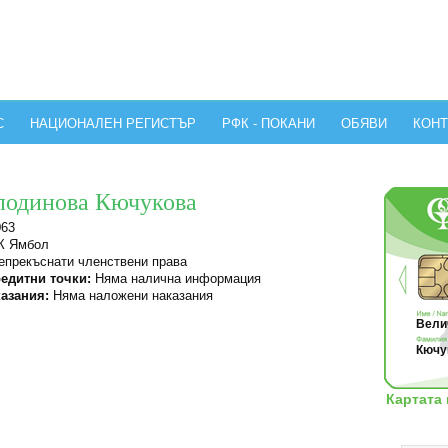
С
НАЦИОНАЛЕН РЕГИСТЪР
РФК - ПОКАНИ
ОБЯВИ
КОНТ
подинова Кючукова
063
 Ямбол
прекъснати членствени права
едитни точки:
Няма налична информация
азания:
Няма наложени наказания
Велич
Кючу
Картата