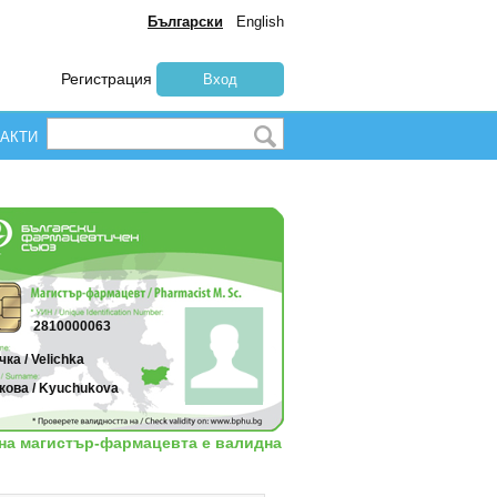
Български
English
Регистрация
Вход
АКТИ
2810000063
ка / Velichka
кова / Kyuchukova
 на магистър-фармацевта е валидна