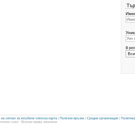
Тър
Имен
Уник
В ре
на сигнал за изгубена членска карта
|
Полезни връзки
|
Сродни организации
|
Политика
тичен съюз - Всички права запазени.