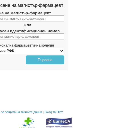
сене на магистър-фармацевт
а на магистър-фармацевт
или
ален идентификационен номер
гионална фармацевтична колегия
Търсене
 за защита на личните данни
|
Вход за ПРУ