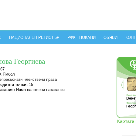
С
НАЦИОНАЛЕН РЕГИСТЪР
РФК - ПОКАНИ
ОБЯВИ
КОНТ
нова Георгиева
067
 Ямбол
прекъснати членствени права
едитни точки:
15
азания:
Няма наложени наказания
Венет
Георг
Картата