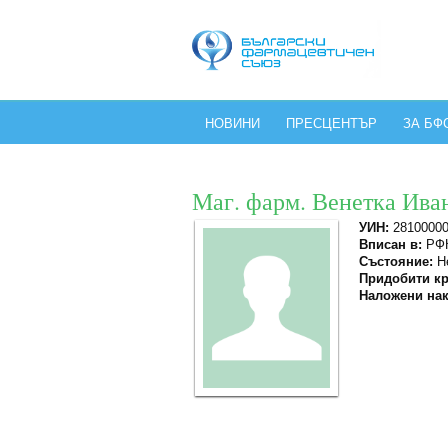
НОВИНИ
ПРЕСЦЕНТЪР
ЗА БФ
Маг. фарм. Венетка Ива
УИН:
2810000
Вписан в:
РФК
Състояние:
Не
Придобити кр
Наложени нак