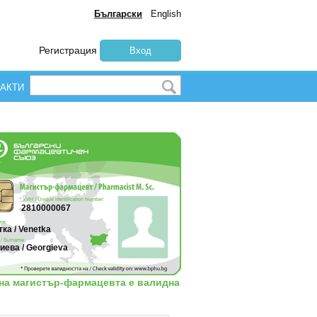
Български
English
Регистрация
Вход
АКТИ
2810000067
ка / Venetka
иева / Georgieva
 на магистър-фармацевта е валидна