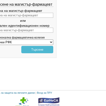
сене на магистър-фармацевт
а на магистър-фармацевт
или
ален идентификационен номер
гионална фармацевтична колегия
Търсене
 за защита на личните данни
|
Вход за ПРУ