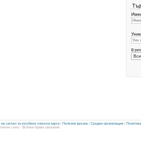
Тър
Имен
Уник
В ре
на сигнал за изгубена членска карта
|
Полезни връзки
|
Сродни организации
|
Политика
тичен съюз - Всички права запазени.