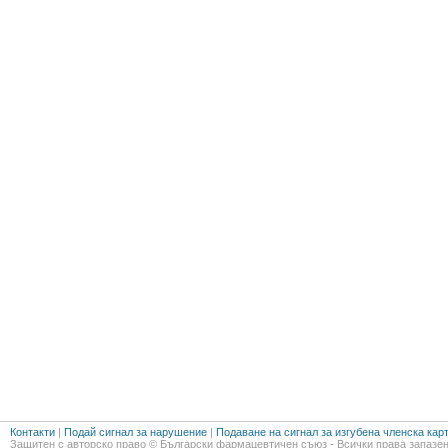
Контакти
|
Подай сигнал за нарушение
|
Подаване на сигнал за изгубена членска кар
Защитен с авторско право © Български фармацевтичен съюз - Всички права запазен