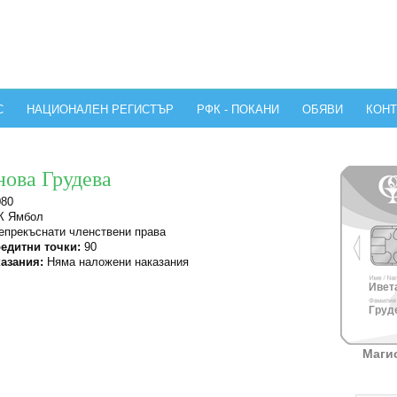
С
НАЦИОНАЛЕН РЕГИСТЪР
РФК - ПОКАНИ
ОБЯВИ
КОНТ
нова Грудева
080
 Ямбол
прекъснати членствени права
едитни точки:
90
азания:
Няма наложени наказания
Ивета
Груде
Маги