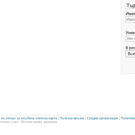
Тър
Имен
Уник
В ре
на сигнал за изгубена членска карта
|
Полезни връзки
|
Сродни организации
|
Политика
тичен съюз - Всички права запазени.