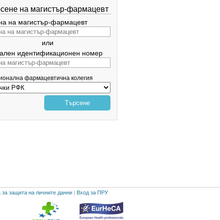
сене на магистър-фармацевт
а на магистър-фармацевт
или
ален идентификационен номер
гионална фармацевтична колегия
Търсене
 за защита на личните данни
|
Вход за ПРУ