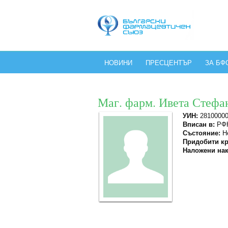
НОВИНИ
ПРЕСЦЕНТЪР
ЗА БФ
Маг. фарм. Ивета Стефа
УИН:
2810000
Вписан в:
РФК
Състояние:
Не
Придобити кр
Наложени нак