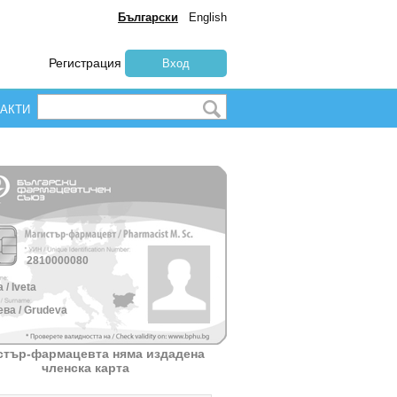
Български
English
Регистрация
Вход
АКТИ
2810000080
 / Iveta
ва / Grudeva
стър-фармацевта няма издадена
членска карта