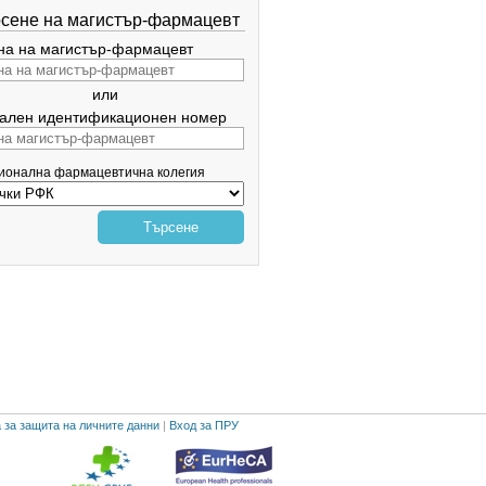
сене на магистър-фармацевт
а на магистър-фармацевт
или
ален идентификационен номер
гионална фармацевтична колегия
Търсене
 за защита на личните данни
|
Вход за ПРУ