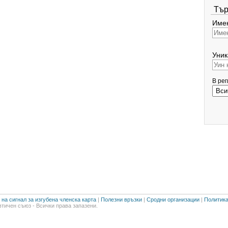
Тър
Имен
Уник
В ре
на сигнал за изгубена членска карта
|
Полезни връзки
|
Сродни организации
|
Политика
тичен съюз - Всички права запазени.