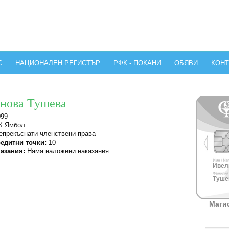
С
НАЦИОНАЛЕН РЕГИСТЪР
РФК - ПОКАНИ
ОБЯВИ
КОНТ
инова Тушева
099
 Ямбол
прекъснати членствени права
едитни точки:
10
азания:
Няма наложени наказания
Ивели
Тушев
Маги