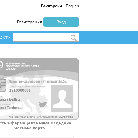
Български
English
Регистрация
Вход
АКТИ
2810000099
на / Ivelina
а / Tusheva
стър-фармацевта няма издадена
членска карта