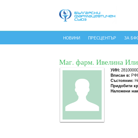
НОВИНИ
ПРЕСЦЕНТЪР
ЗА БФ
Маг. фарм. Ивелина Ил
УИН:
2810000
Вписан в:
РФК
Състояние:
Не
Придобити кр
Наложени нак