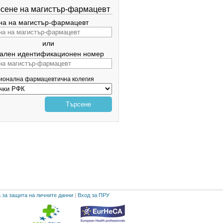
сене на магистър-фармацевт
а на магистър-фармацевт
или
ален идентификационен номер
гионална фармацевтична колегия
Търсене
 за защита на личните данни
|
Вход за ПРУ