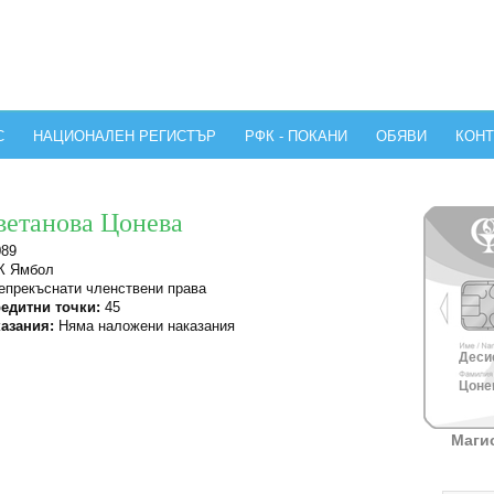
С
НАЦИОНАЛЕН РЕГИСТЪР
РФК - ПОКАНИ
ОБЯВИ
КОНТ
ветанова Цонева
089
 Ямбол
прекъснати членствени права
едитни точки:
45
азания:
Няма наложени наказания
Десис
Цонев
Маги