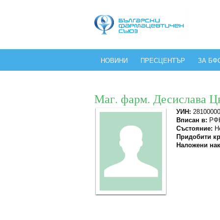
НОВИНИ
ПРЕСЦЕНТЪР
ЗА БФ
Маг. фарм. Десислава Ц
УИН:
2810000
Вписан в:
РФК
Състояние:
Не
Придобити кр
Наложени нак