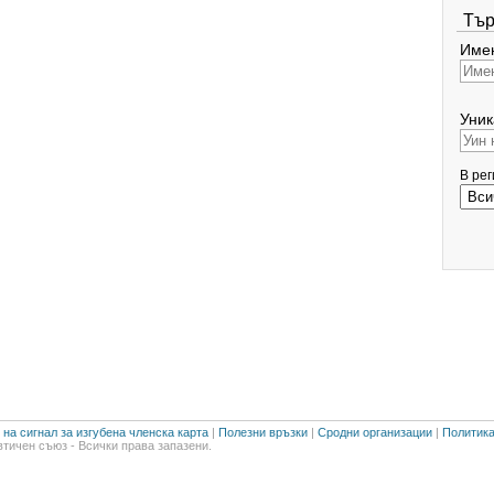
Тър
Имен
Уник
В ре
на сигнал за изгубена членска карта
|
Полезни връзки
|
Сродни организации
|
Политика
тичен съюз - Всички права запазени.