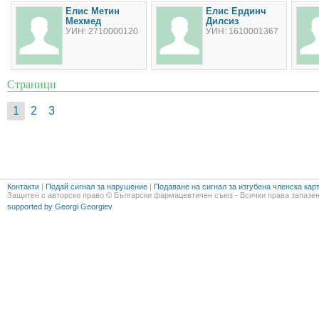
Елис Метин
Елис Ердинч
Мехмед
Дилсиз
УИН: 2710000120
УИН: 1610001367
Страници
1
2
3
Контакти
|
Подай сигнал за нарушение
|
Подаване на сигнал за изгубена членска кар
Защитен с авторско право © Български фармацевтичен съюз - Всички права запазен
supported by Georgi Georgiev