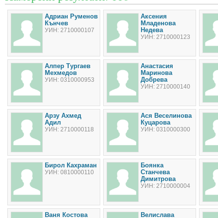
Адриан Руменов
Аксения
Кънчев
Младенова
Недева
УИН: 2710000107
УИН: 2710000123
Алпер Тургаев
Анастасия
Мехмедов
Маринова
Добрева
УИН: 0310000953
УИН: 2710000140
Арзу Ахмед
Ася Веселинова
Адил
Куцарова
УИН: 2710000118
УИН: 0310000300
Бирол Кахраман
Боянка
Станчева
УИН: 0810000110
Димитрова
УИН: 2710000004
Ваня Костова
Велислава