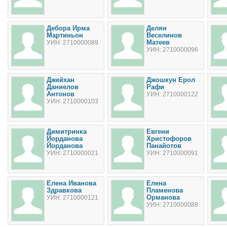
Дебора Ирма
Делян
Мартиньон
Веселинов
Матеев
УИН: 2710000089
УИН: 2710000096
Джейхан
Джошкун Ерол
Даниелов
Рафи
Антонов
УИН: 2710000122
УИН: 2710000103
Димитринка
Евгени
Йорданова
Христофоров
Йорданова
Панайотов
УИН: 2710000021
УИН: 2710000091
Елена Иванова
Елена
Здравкова
Пламенова
Орманова
УИН: 2710000121
УИН: 2710000088