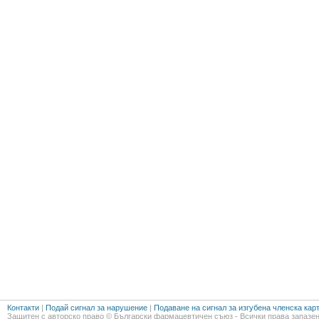
Контакти
|
Подай сигнал за нарушение
|
Подаване на сигнал за изгубена членска кар
Защитен с авторско право © Български фармацевтичен съюз - Всички права запазен