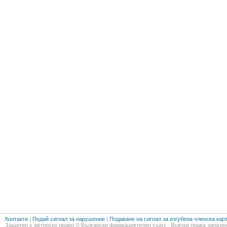
Контакти
|
Подай сигнал за нарушение
|
Подаване на сигнал за изгубена членска кар
Защитен с авторско право © Български фармацевтичен съюз - Всички права запазен