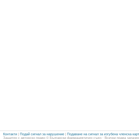
Контакти
|
Подай сигнал за нарушение
|
Подаване на сигнал за изгубена членска кар
Защитен с авторско право © Български фармацевтичен съюз - Всички права запазен